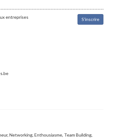
aux entreprises
S'inscrire
es.be
meur, Networking, Enthousiasme, Team Building,