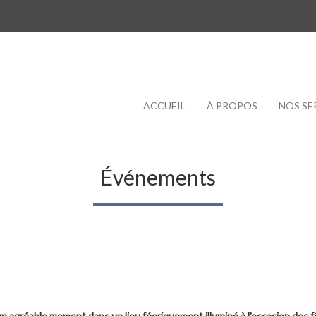
ACCUEIL
À PROPOS
NOS SE
Événements
 un agréable moment dans un lieu féeriquement illuminé à l'occasion des f