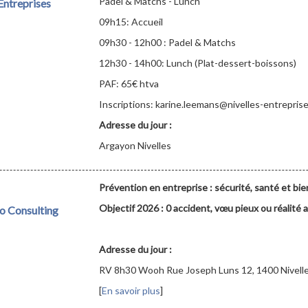
Padel & Matchs - Lunch
ntreprises
09h15: Accueil
09h30 - 12h00 : Padel & Matchs
12h30 - 14h00: Lunch (Plat-dessert-boissons)
PAF: 65€ htva
Inscriptions: karine.leemans@nivelles-entrepris
Adresse du jour :
Argayon Nivelles
Prévention en entreprise : sécurité, santé et bi
Objectif 2026 : 0 accident, vœu pieux ou réalité 
co Consulting
Adresse du jour :
RV 8h30 Wooh Rue Joseph Luns 12, 1400 Nivell
[
En savoir plus
]