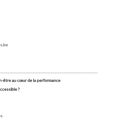
es.be
en-être au cœur de la performance
accessible ?
es